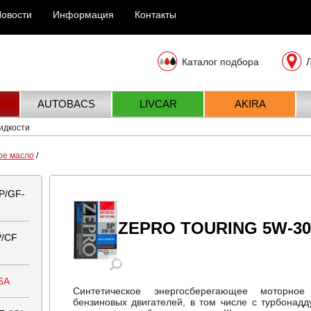
овости
Информация
Контакты
Каталог подбора
AUTOBACS
LIVCAR
AKIRA
идкости
ое масло
/
P/GF-
ZEPRO TOURING 5W-30
/CF
6A
Синтетическое энергосберегающее моторно
бензиновых двигателей, в том числе с турбонад