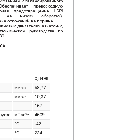
льзованием сбалансированного
Обеспечивает превосходную
ючая предотвращение LSPI
ва на низких оборотах).
ние отложений на поршне.
иновых двигателях азиатских,
техническом руководстве по
30.
-6A
0,8498
мм²/с
58,77
мм²/с
10,37
167
пуска
мПас*c
4609
°C
-42
°C
234