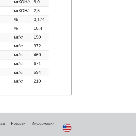
мгКОН/г
8,0
мгКОН/г
2,5
%
0,174
%
10,4
мг/кг
150
мг/кг
972
мг/кг
460
мг/кг
671
мг/кг
594
мг/кг
210
рам
Новости
Информация