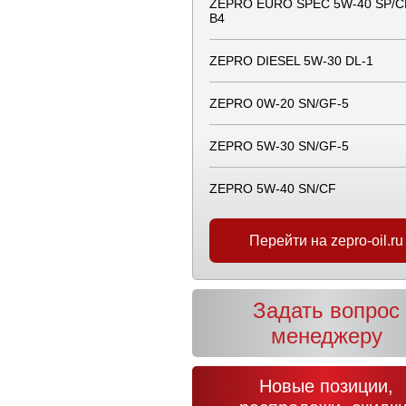
ZEPRO EURO SPEC 5W-40 SP/СF
В4
ZEPRO DIESEL 5W-30 DL-1
ZEPRO 0W-20 SN/GF-5
ZEPRO 5W-30 SN/GF-5
ZEPRO 5W-40 SN/CF
Перейти на zepro-oil.ru
Задать вопрос
менеджеру
Новые позиции,