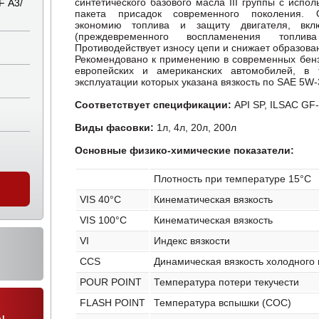
синтетического базового масла III группы с испо
 А3/
пакета присадок современного поколения. 
экономию топлива и защиту двигателя, вкл
(преждевременного воспламенения топли
Противодействует износу цепи и снижает образова
Рекомендовано к применению в современных бенз
европейских и американских автомобилей, в 
эксплуатации которых указана вязкость по SAE 5W-
Соответствует спецификации:
API SP, ILSAC GF
Виды фасовки:
1л, 4л, 20л, 200л
Основные физико-химические показатели:
Плотность при температуре 15°C
VIS 40°C
Кинематическая вязкость
VIS 100°C
Кинематическая вязкость
VI
Индекс вязкости
CCS
Динамическая вязкость холодного 
POUR POINT
Температура потери текучести
FLASH POINT
Температура вспышки (СОС)