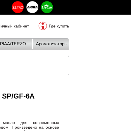
Личный кабинет
Где купить
PIAA/TERZO
Ароматизаторы
 SP/GF-6A
е масло для современных
дувом. Произведено на основе