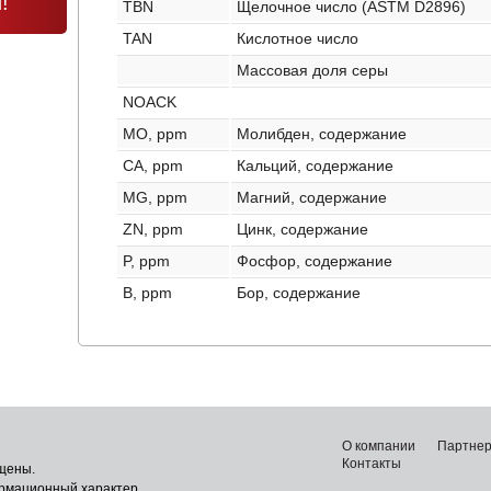
!
TBN
Щелочное число (ASTM D2896)
TAN
Кислотное число
Массовая доля серы
NOACK
MO, ppm
Молибден, содержание
CA, ppm
Кальций, содержание
MG, ppm
Магний, содержание
ZN, ppm
Цинк, содержание
P, ppm
Фосфор, содержание
B, ppm
Бор, содержание
О компании
Партне
Контакты
щены.
ормационный характер