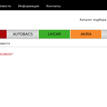
овости
Информация
Контакты
Каталог подбора
AUTOBACS
LIVCAR
AKIRA
идкости
ое масло
/