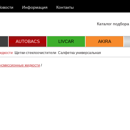
овости
Информация
Контакты
Каталог подбора
AUTOBACS
LIVCAR
AKIRA
идкости
Щетки-стеклоочистители
Салфетка универсальная
нсмиссионные жидкости
/