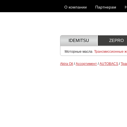
О компании
Партнерам
Н
IDEMITSU
ZEPRO
Моторные масла
Трансмиссионные ж
Akira Oil
/
Ассортимент
/
AUTOBACS
/
Тра