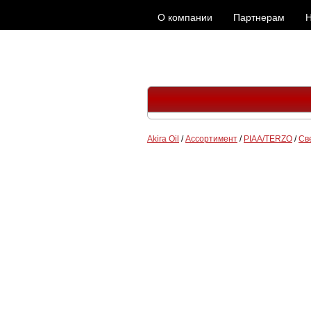
О компании
Партнерам
Н
Akira Oil
/
Ассортимент
/
PIAA/TERZO
/
Св