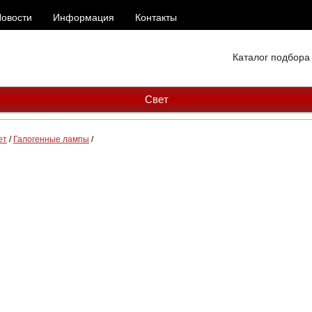
овости
Информация
Контакты
Каталог подбора
Свет
ет
/
Галогенные лампы
/