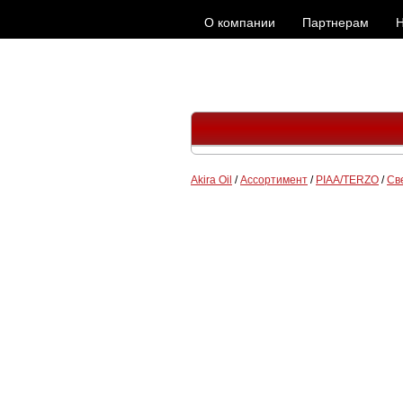
О компании
Партнерам
Н
Akira Oil
/
Ассортимент
/
PIAA/TERZO
/
Св