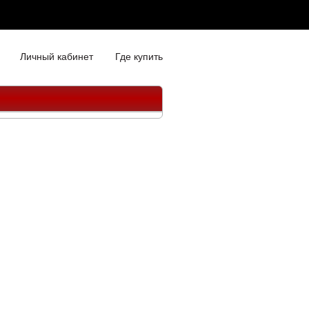
Личный кабинет
Где купить
"
90
х агрегатах трансмиссий,
йств GL 5. Рекомендуется
смиссий и
до -45 град. С.