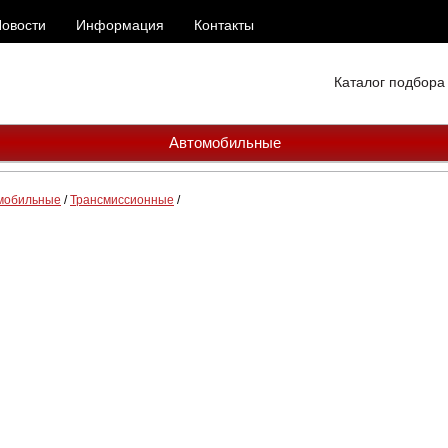
овости
Информация
Контакты
Каталог подбора
Автомобильные
мобильные
/
Трансмиссионные
/
IDEMITSU RACING MTF 75W-
75W-90 GL-5
Синтетическое трансмиссионное масло.
Возможность применения во всех современны
где требуется уровень эксплуатационных сво
для нагруженных типов автомобильных тран
дифференциалов.
Сохраняет текучесть при низких температурах 