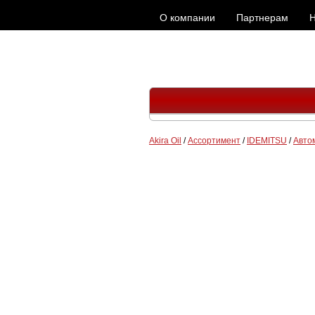
О компании
Партнерам
Н
Akira Oil
/
Ассортимент
/
IDEMITSU
/
Авто
IDEMITSU ATF Type-J
IDEMITSU ATF Type-H
IDEMITSU ATF Type-TLS
IDEMITSU ATF Type-М
IDEMITSU ATF Type-HК